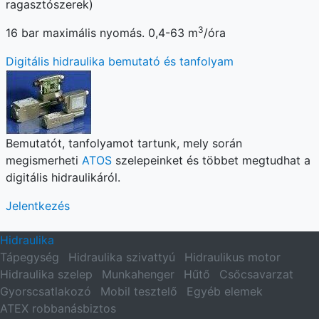
ragasztószerek)
3
16 bar maximális nyomás. 0,4-63 m
/óra
Digitális hidraulika bemutató és tanfolyam
Bemutatót, tanfolyamot tartunk, mely során
megismerheti
ATOS
szelepeinket és többet megtudhat a
digitális hidraulikáról.
Jelentkezés
Hidraulika
Tápegység
Hidraulika szivattyú
Hidraulikus motor
Hidraulika szelep
Munkahenger
Hűtő
Csőcsavarzat
Gyorscsatlakozó
Mobil tesztelő
Egyéb elemek
ATEX robbanásbiztos