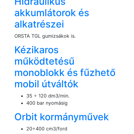
Hidraulikus
akkumlátorok és
alkatrészei
ORSTA TGL gumizsákok is.
Kézikaros
működtetésű
monoblokk és fűzhető
mobil útváltók
35 ÷ 120 dm3/min.
400 bar nyomásig
Orbit kormányművek
20÷400 cm3/ford