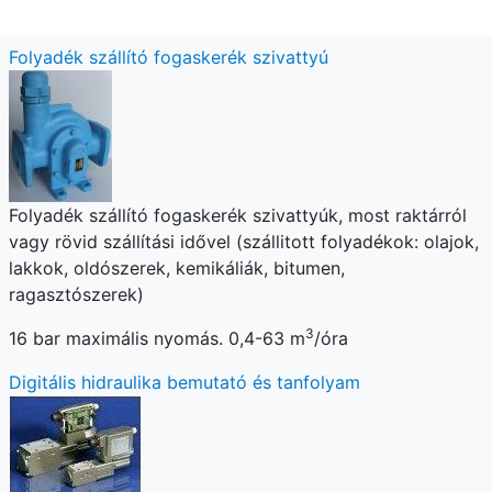
Folyadék szállító fogaskerék szivattyú
Folyadék szállító fogaskerék szivattyúk, most raktárról
vagy rövid szállítási idővel (szállitott folyadékok: olajok,
lakkok, oldószerek, kemikáliák, bitumen,
ragasztószerek)
3
16 bar maximális nyomás. 0,4-63 m
/óra
Digitális hidraulika bemutató és tanfolyam