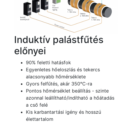
Induktív palástfűtés
előnyei
90% feletti hatásfok
Egyenletes hőeloszlás és tekercs
alacsonyabb hőmérséklete
Gyors felfűtés, akár 350°C-ra
Pontos hőmérséklet beállítás - szinte
azonnal leállítható/indítható a hőátadás
a cső felé
Kis karbantartási igény és hosszú
élettartalom