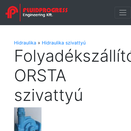
Hidraulika
»
Hidraulika szivattyú
Folyadékszállít
ORSTA
szivattyú