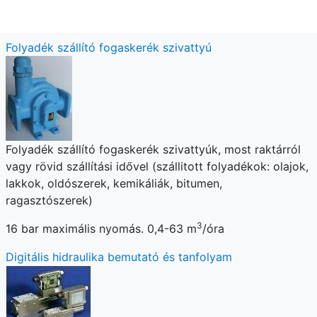
Folyadék szállító fogaskerék szivattyú
Folyadék szállító fogaskerék szivattyúk, most raktárról
vagy rövid szállítási idővel (szállitott folyadékok: olajok,
lakkok, oldószerek, kemikáliák, bitumen,
ragasztószerek)
3
16 bar maximális nyomás. 0,4-63 m
/óra
Digitális hidraulika bemutató és tanfolyam