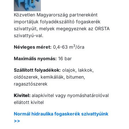
Közvetlen Magyarország partnereként
importáljuk folyadékszállító fogaskerék
szivattyúit, melyek megegyeznek az ORSTA
szivattyú-val.
3
Névleges méret:
0,4-63 m
/óra
Maximális nyomás:
16 bar
Szállított folyadékok:
olajok, lakkok,
oldószerek, kemikáliák, bitumen,
ragasztószerek
Kivitel:
alapkivitel vagy nyomáshatárolóval
ellátott kivitel
Normál hidraulika fogaskerék szivattyúink
>>