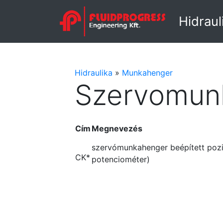
Hidraul
Hidraulika
»
Munkahenger
Szervomun
Cím
Megnevezés
szervómunkahenger beépített pozic
CK*
potenciométer)