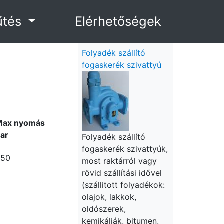
űtés
Elérhetőségek
Folyadék szállító
fogaskerék szivattyú
Max nyomás
ar
Folyadék szállító
fogaskerék szivattyúk,
250
most raktárról vagy
rövid szállítási idővel
(szállitott folyadékok:
olajok, lakkok,
oldószerek,
kemikáliák, bitumen,