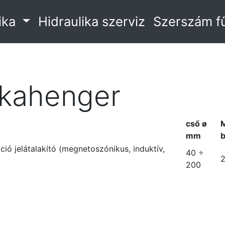
ika
Hidraulika szerviz
Szerszám f
kahenger
cső ø
mm
b
ió jelátalakító (megnetoszónikus, induktív,
40 ÷
200