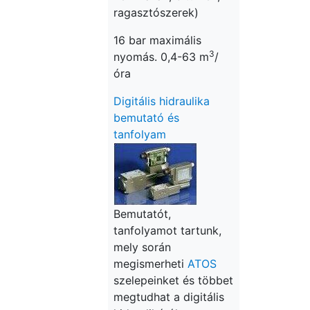
ragasztószerek)
16 bar maximális
3
nyomás. 0,4-63 m
/
óra
Digitális hidraulika
bemutató és
tanfolyam
Bemutatót,
tanfolyamot tartunk,
mely során
megismerheti
ATOS
szelepeinket és többet
megtudhat a digitális